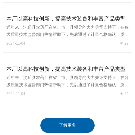
管理经全体员工的奋力拼搏
本厂以高科技创新，提高技术装备和丰富产品类型
为发展目标，把质量合格的产品交给用户
近年来，沈丘县农药厂在省、市、县领导的大力关怀支持下，在各
级质量技术监督部门热情帮助下，先后通过了计量合格确认，质量
计量信的过单位，黄准开发区质量信的过单位等荣誉称号，在质量
2024-11-04
넶
22
创一流，农民是上帝的质量方针指导下，依靠科技进步，很抓企业
管理经全体员工的奋力拼搏
本厂以高科技创新，提高技术装备和丰富产品类型
为发展目标，把质量合格的产品交给用户
近年来，沈丘县农药厂在省、市、县领导的大力关怀支持下，在各
级质量技术监督部门热情帮助下，先后通过了计量合格确认，质量
计量信的过单位，黄准开发区质量信的过单位等荣誉称号，在质量
2024-11-04
넶
22
创一流，农民是上帝的质量方针指导下，依靠科技进步，很抓企业
管理经全体员工的奋力拼搏
了解更多